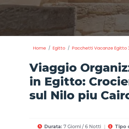
Home
Egitto
Pacchetti Vacanze Egitto 
Viaggio Organiz
in Egitto: Crocie
sul Nilo piu Cair
Durata:
7 Giorni / 6 Notti
Tipo 