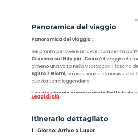
Panoramica del viaggio
Panoramica del viaggio :
Sei pronto per vivere un'avventura senza pari? 
Crociera sul Nilo piu' Cairo
è il viaggio che 
almeno una volta nella vita! Scopri il fascino de
Egitto 7 Giorni
, un'esperienza immersiva che ti 
questa terra leggendaria.
Il nostro
viaggio organizzato in Egitto
inizia 
Leggi di più
nostro staff e imbarcato su una lussuosa crocier
occidentale di Luxor, tra cui la Valle dei Re e 
Dopo ogni escursione, rilassati con una navi
Itinerario dettagliato
scoprendo templi mozzafiato e immergendoti ne
1° Giorno: Arrivo a Luxor
A bordo, ogni giorno sarà un'esperienza unica,