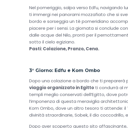
Nel pomeriggio, salpa verso Edfu, navigando lung
ti immergi nei panorami mozzafiato che si svel
bordo e sorseggia un tè pomeridiano accompag
piacere per i sensi. La giornata si conclude co
dalle acque del Nilo, pronti per il pernottamen
sotto il cielo egiziano.
Pasti: Colazione, Pranzo, Cena.
3° Giorno: Edfu e Kom Ombo
Dopo una colazione a bordo che ti preparerà p
viaggio organizzato in Egitto
ti condurrà al 
templi meglio conservati dell’Egitto, dove potr
l’imponenza di questa meraviglia architettonica
Kom Ombo, dove un altro tesoro ti attende: i
divinità straordinarie, Sobek, il dio coccodrillo, e
Dopo aver scoperto questo sito affascinante, 