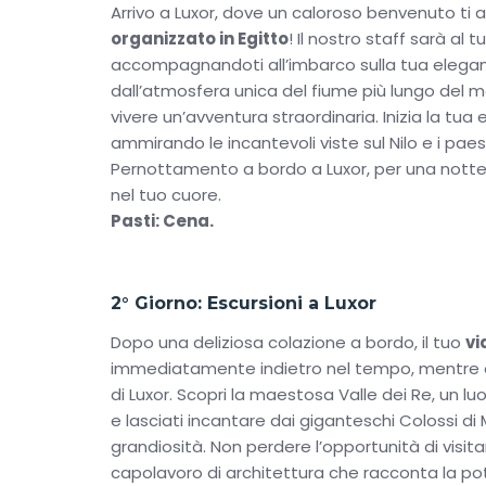
Arrivo a Luxor, dove un caloroso benvenuto ti a
mentre ti godi viste spettacolari sul fiume. E pe
organizzato in Egitto
! Il nostro staff sarà al t
porterà a Abu Simbel, dove i templi scolpiti nel
accompagnandoti all’imbarco sulla tua elegante
Dopo aver esplorato Aswan, il tuo
Itinerario E
dall’atmosfera unica del fiume più lungo del m
possibilità di ammirare le leggendari Piramidi di
vivere un’avventura straordinaria. Inizia la tu
custodendo i tesori millenari della civiltà farao
ammirando le incantevoli viste sul Nilo e i pa
Pernottamento a bordo a Luxor, per una notte 
Ogni passo di questo tour ti farà sentire come 
nel tuo cuore.
persona tra templi millenari e affascinanti paes
Pasti: Cena.
organizzato in Egitto
con ricordi indelebili e 
cerchi il mix perfetto tra cultura, relax e avven
Nilo e Cairo offerte
. Unisciti a noi per un vi
2° Giorno: Escursioni a Luxor
Dopo una deliziosa colazione a bordo, il tuo
vi
immediatamente indietro nel tempo, mentre e
di Luxor. Scopri la maestosa Valle dei Re, un l
e lasciati incantare dai giganteschi Colossi di
grandiosità. Non perdere l’opportunità di visita
capolavoro di architettura che racconta la po