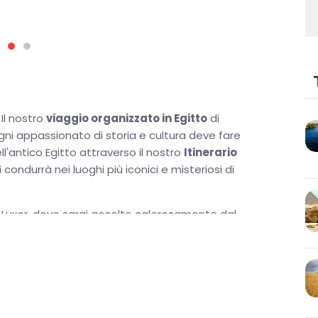
Il nostro
viaggio organizzato in Egitto
di
ogni appassionato di storia e cultura deve fare
ll'antico Egitto attraverso il nostro
Itinerario
condurrà nei luoghi più iconici e misteriosi di
a Luxor, dove sarai accolto calorosamente dal
a sul Nilo. Da lì, esplorerai i tesori della sponda
i Colossi di Memnon, e il grandioso Tempio di Karnak.
gazione panoramica verso Edfu e Kom Ombo,
lla serenità delle acque del Nilo.
 con colazioni, pranzi e cene preparate con cura,