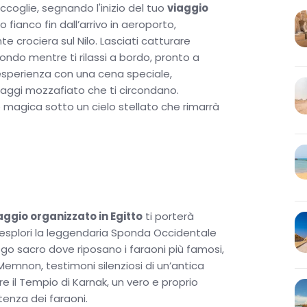
ccoglie, segnando l'inizio del tuo
viaggio
r i più avventurosi, un'escursione facoltativa ti
uo fianco fin dall’arrivo in aeroporto,
la roccia ti lasceranno senza fiato.
 crociera sul Nilo. Lasciati catturare
gitto 7 Giorni
proseguirà al Cairo, dove avrai la
ondo mentre ti rilassi a bordo, pronto a
 Giza, la Sfinge e visitare il Grande Museo Egizio,
a esperienza con una cena speciale,
nica.
esaggi mozzafiato che ti circondano.
magica sotto un cielo stellato che rimarrà
un vero esploratore, vivendo la storia in prima
aggi lungo il Nilo. Concludi il tuo
viaggio
una storia che resterà nel cuore per sempre. Se
tura, scopri le nostre imperdibili
Egitto crociera sul
aggio che non dimenticherai mai!
aggio organizzato in Egitto
ti porterà
splori la leggendaria Sponda Occidentale
uogo sacro dove riposano i faraoni più famosi,
 Memnon, testimoni silenziosi di un’antica
re il Tempio di Karnak, un vero e proprio
tenza dei faraoni.