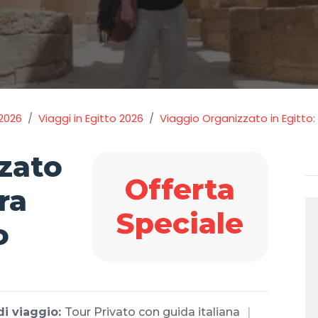
2026
Viaggi in Egitto 2026
Viaggio Organizzato in Egitto: 
zato
Offerta
ra
Speciale
o
di viaggio:
Tour Privato con guida italiana