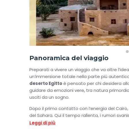
Panoramica del viaggio
Preparati a vivere un viaggio che va oltre l’id
un’immersione totale nella parte più autentica,
deserto Egitto
è pensato per chi desidera allo
guidare da emozioni vere, tra natura primordi
usciti da un sogno.
Dopo il primo contatto con l’energia del Cairo,
del Sahara. Qui il tempo rallenta, i rumori svanis
L’esperienza nel
deserto bianco egitto
è uno 
Leggi di più