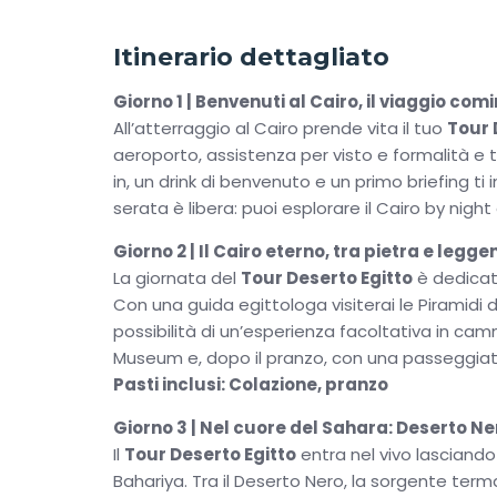
dove formazioni calcaree scolpite dal vento c
sotto un cielo stellato che lascia senza fiato.
ascoltare il silenzio diventa un ricordo indelebil
Itinerario dettagliato
Il viaggio prosegue attraverso oasi rigogliose,
Giorno 1 | Benvenuti al Cairo, il viaggio com
resilienza dell’uomo nel deserto. L’incontro con 
All’atterraggio al Cairo prende vita il tuo
Tour 
parentesi di vita e tradizione: palmeti, sorgent
aeroporto, assistenza per visto e formalità e t
lato più umano del Sahara.
in, un drink di benvenuto e un primo briefing ti
serata è libera: puoi esplorare il Cairo by night o
Ogni giornata è organizzata con cura, accomp
giusto equilibrio tra avventura, comfort e scope
Giorno 2 | Il Cairo eterno, tra pietra e legg
viaggio, ma un’esperienza trasformativa, idea
La giornata del
Tour Deserto Egitto
è dedicata
che restano impressi nell’anima molto dopo il 
Con una guida egittologa visiterai le Piramidi di
possibilità di un’esperienza facoltativa in cam
Museum e, dopo il pranzo, con una passeggiata n
Pasti inclusi: Colazione, pranzo
Giorno 3 | Nel cuore del Sahara: Deserto N
Il
Tour Deserto Egitto
entra nel vivo lasciando 
Bahariya. Tra il Deserto Nero, la sorgente termal