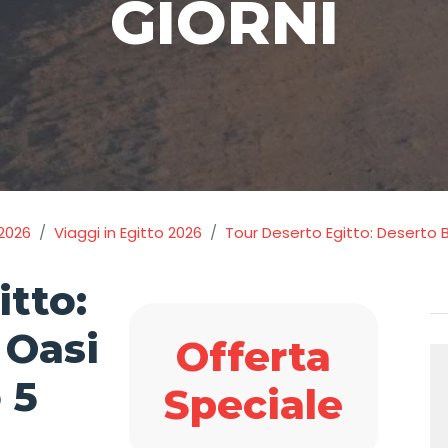
GIORNI
2026
Viaggi in Egitto 2026
Tour Deserto Egitto: Deserto B
itto:
 Oasi
Offerta
 5
Speciale