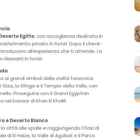
reano scenari surreali, specialmente al tramonto e
 Dormire nel deserto, cenare attorno al fuoco e
e.
 villaggi autentici e paesaggi che raccontano la
incia
l’
oasi di bahariya egitto
rappresenta una
Deserto Egitto
, con accoglienza dedicata in
i naturali e un’atmosfera accogliente che rivela il
rasferimento privato in hotel. Dopo il check-
 introducono all’esperienza che ti attende. La
 rilassarti in hotel.
agnata da guide esperte e pensata per offrire il
rta culturale. Il
Tour deserto Egitto
non è solo un
enda
le per chi cerca autenticità, emozione e panorami
 ai grandi simboli della civiltà faraonica.
rientro a casa.
 Giza, la Sfinge e il Tempio della Valle, con
mello. Proseguirai con il Grand Egyptian
el bazaar di Khan El Khalili.
ero e Deserto Bianco
la città alle spalle e raggiungendo l’Oasi di
e di El Haize, la Valle di Agabat e il Parco