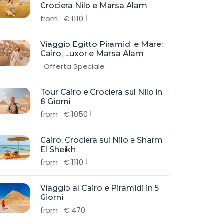
Crociera Nilo e Marsa Alam
from
€
1110
Viaggio Egitto Piramidi e Mare:
Cairo, Luxor e Marsa Alam
Offerta Speciale
Tour Cairo e Crociera sul Nilo in
8 Giorni
from
€
1050
Cairo, Crociera sul Nilo e Sharm
El Sheikh
from
€
1110
Viaggio al Cairo e Piramidi in 5
Giorni
from
€
470