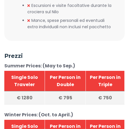
Escursioni e visite facoltative durante la
crociera sul Nilo
Mance, spese personali ed eventuali
extra individuali non inclusi nel pacchetto
Prezzi
Summer Prices: (May to Sep.)
Single Solo
Per Person in
Per Person in
Traveler
Double
Triple
€
1280
€
795
€
750
Winter Prices: (Oct. to April.)
Single Solo
Per Person in
Per Person in