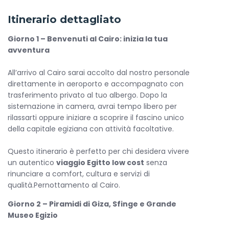
passato e presente convivono in un’atmosfera
affascinante. Qui ti troverai davanti a uno dei panorami più
Itinerario dettagliato
iconici del mondo: le maestose Piramidi di Giza,
l’enigmatica Sfinge e gli straordinari tesori custoditi nel
Giorno 1 – Benvenuti al Cairo: inizia la tua
Grande Museo Ehizio , Sarà solo l’inizio di un’esperienza
avventura
capace di sorprenderti giorno dopo giorno.
All’arrivo al Cairo sarai accolto dal nostro personale
Questo
viaggio Egitto low cost
ti porterà poi nel cuore
direttamente in aeroporto e accompagnato con
dell’Alto Egitto, tra antichi templi e scenari senza tempo
trasferimento privato al tuo albergo. Dopo la
lungo il Nilo. Attraverserai città ricche di storia come Assuan
sistemazione in camera, avrai tempo libero per
e Luxor, ammirando luoghi straordinari come il Tempio di
rilassarti oppure iniziare a scoprire il fascino unico
Philae, Kom Ombo, Edfu, la Valle dei Re e il magnifico
della capitale egiziana con attività facoltative.
Tempio di Karnak. Ogni tappa sarà un viaggio nel passato,
tra racconti di faraoni, monumenti imponenti e paesaggi
Questo itinerario è perfetto per chi desidera vivere
che sembrano sospesi nel tempo.
un autentico
viaggio Egitto low cost
senza
rinunciare a comfort, cultura e servizi di
Tra visite emozionanti, momenti di relax e autentiche
qualità.Pernottamento al Cairo.
esperienze locali, vivrai un itinerario completo che unisce
cultura, storia e scoperta. La magia del Nilo, i colori del
Giorno 2 – Piramidi di Giza, Sfinge e Grande
deserto e il fascino della civiltà egizia renderanno ogni
Museo Egizio
giornata speciale.