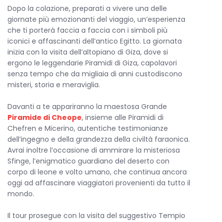
Dopo la colazione, preparati a vivere una delle
Questo
viaggio Egitto low cost
è la scelta perfetta per chi
giornate più emozionanti del viaggio, un’esperienza
desidera vivere l’Egitto in modo coinvolgente e accessibile,
che ti porterà faccia a faccia con i simboli più
trasformando una semplice vacanza in un’esperienza ricca
iconici e affascinanti dell’antico Egitto. La giornata
di emozioni e ricordi destinati a durare per sempre.
inizia con la visita dell’altopiano di Giza, dove si
ergono le leggendarie Piramidi di Giza, capolavori
senza tempo che da migliaia di anni custodiscono
misteri, storia e meraviglia.
Davanti a te appariranno la maestosa Grande
Piramide di Cheope
, insieme alle Piramidi di
Chefren e Micerino, autentiche testimonianze
dell’ingegno e della grandezza della civiltà faraonica.
Avrai inoltre l’occasione di ammirare la misteriosa
Sfinge, l’enigmatico guardiano del deserto con
corpo di leone e volto umano, che continua ancora
oggi ad affascinare viaggiatori provenienti da tutto il
mondo.
Il tour prosegue con la visita del suggestivo Tempio