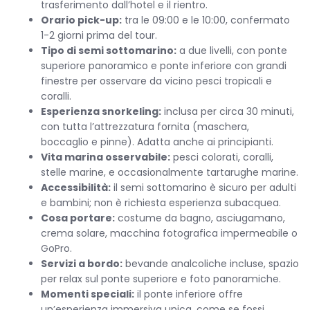
trasferimento dall’hotel e il rientro.
Orario pick-up:
tra le 09:00 e le 10:00, confermato
1-2 giorni prima del tour.
Tipo di semi sottomarino:
a due livelli, con ponte
superiore panoramico e ponte inferiore con grandi
finestre per osservare da vicino pesci tropicali e
coralli.
Esperienza snorkeling:
inclusa per circa 30 minuti,
con tutta l’attrezzatura fornita (maschera,
boccaglio e pinne). Adatta anche ai principianti.
Vita marina osservabile:
pesci colorati, coralli,
stelle marine, e occasionalmente tartarughe marine.
Accessibilità:
il semi sottomarino è sicuro per adulti
e bambini; non è richiesta esperienza subacquea.
Cosa portare:
costume da bagno, asciugamano,
crema solare, macchina fotografica impermeabile o
GoPro.
Servizi a bordo:
bevande analcoliche incluse, spazio
per relax sul ponte superiore e foto panoramiche.
Momenti speciali:
il ponte inferiore offre
un’esperienza immersiva unica, come se fossi