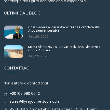
meraviglie dell’Egitto con passione e esperienza.
ULTIMI DAL BLOG
Cosa Vedere a Marsa Alam: Guida Completa alle
Attrazioni Imperdibili
July 29, 2026
Marsa Alam Dove si Trova: Posizione, Distanze e
Come Arrivare
July 29, 2026
CONTATTACI
Non esitare a contattarci!
+20 109 990 6242
sales@flyingcarpettours.com
49 El-Batal Ahmed Abd El Aziz Street - Giza - Egypt