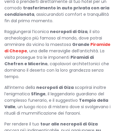
verrà a prenderti direttamente al tuo hotel per un
comodo
trasferimento in auto privata con aria
condizionata
, assicurandoti comfort e tranquillità
fin dal primo momento.
Raggiungerai l’iconica
necropoli di Giza
, il sito
archeologico più famoso al mondo, dove potrai
ammirare da vicino la maestosa
Grande
Piramide
di Cheope
, una delle meraviglie dell’antichità. La
visita prosegue tra le imponenti
Piramidi di
Chefren e Micerino
, capolavori architettonici che
dominano il deserto con la loro grandezza senza
tempo.
All’interno della
necropoli di Giza
scoprirai inoltre
l’enigmatica
Sfinge
, il leggendario guardiano del
complesso funerario, e il suggestivo
Tempio della
Valle
, un luogo ricco di mistero dove si svolgevano i
rituali di mummificazione dei faraoni.
Per rendere il tuo
tour alle necropoli di Giza
ancora più indimenticabile, puoi aggiungere
su