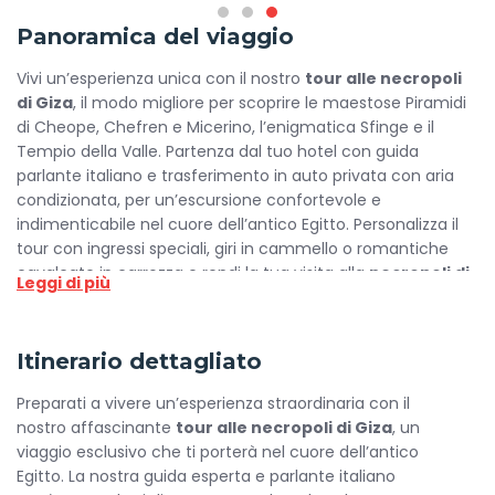
Panoramica del viaggio
Vivi un’esperienza unica con il nostro
tour alle necropoli
di Giza
, il modo migliore per scoprire le maestose Piramidi
di Cheope, Chefren e Micerino, l’enigmatica Sfinge e il
Tempio della Valle. Partenza dal tuo hotel con guida
parlante italiano e trasferimento in auto privata con aria
condizionata, per un’escursione confortevole e
indimenticabile nel cuore dell’antico Egitto. Personalizza il
tour con ingressi speciali, giri in cammello o romantiche
cavalcate in carrozza e rendi la tua visita alla
necropoli di
Leggi di più
Giza
un ricordo indimenticabile.
Prenota ora le tue
escursioni al Cairo
e vivi la magia senza
Itinerario dettagliato
tempo della necropoli di Giza!
Preparati a vivere un’esperienza straordinaria con il
nostro affascinante
tour alle necropoli di Giza
, un
viaggio esclusivo che ti porterà nel cuore dell’antico
Egitto. La nostra guida esperta e parlante italiano