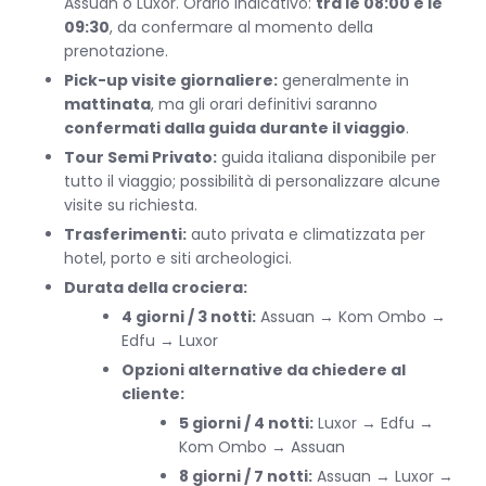
Assuan o Luxor. Orario indicativo:
tra le 08:00 e le
09:30
, da confermare al momento della
prenotazione.
Pick-up visite giornaliere:
generalmente in
mattinata
, ma gli orari definitivi saranno
confermati dalla guida durante il viaggio
.
Tour Semi Privato:
guida italiana disponibile per
tutto il viaggio; possibilità di personalizzare alcune
visite su richiesta.
Trasferimenti:
auto privata e climatizzata per
hotel, porto e siti archeologici.
Durata della crociera:
4 giorni / 3 notti:
Assuan → Kom Ombo →
Edfu → Luxor
Opzioni alternative da chiedere al
cliente:
5 giorni / 4 notti:
Luxor → Edfu →
Kom Ombo → Assuan
8 giorni / 7 notti:
Assuan → Luxor →