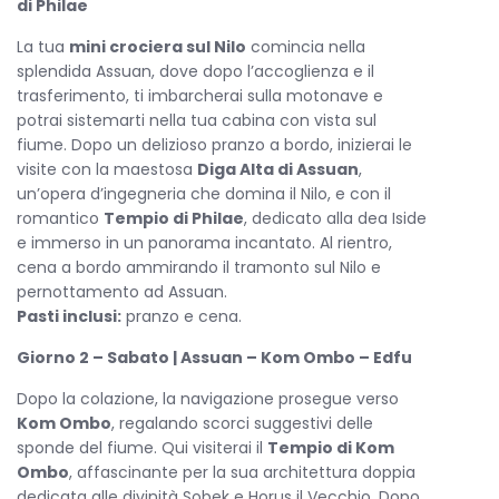
di Philae
faraonica.
La tua
mini crociera sul Nilo
comincia nella
La tua
mini crociera sul Nilo
4 Giorni – 3 Notti
inizia ad
splendida Assuan, dove dopo l’accoglienza e il
Assuan
, dove visiterai il maestoso
Tempio di Philae
,
trasferimento, ti imbarcherai sulla motonave e
dedicato alla dea Iside, l’
Obelisco Incompiuto
e la
Diga
potrai sistemarti nella tua cabina con vista sul
Alta
, una delle più grandi opere ingegneristiche del Paese.
fiume. Dopo un delizioso pranzo a bordo, inizierai le
Dopo l’imbarco, potrai rilassarti a bordo della tua motonave
visite con la maestosa
Diga Alta di Assuan
,
e ammirare i paesaggi suggestivi che scorrono lungo il
un’opera d’ingegneria che domina il Nilo, e con il
fiume sacro.
romantico
Tempio di Philae
, dedicato alla dea Iside
Durante la
e immerso in un panorama incantato. Al rientro,
mini crociera sul Nilo
, farai tappa a
Kom
Ombo
cena a bordo ammirando il tramonto sul Nilo e
, dove visiterai il celebre
Tempio di Sobek e
Haroeris
pernottamento ad Assuan.
, unico al mondo perché dedicato a due divinità.
Proseguendo la navigazione, raggiungerai
Pasti inclusi:
pranzo e cena.
Edfu
, con il
magnifico
Tempio di Horus
, uno dei meglio conservati
Giorno 2 – Sabato | Assuan – Kom Ombo – Edfu
dell’intero Egitto, un vero gioiello dell’epoca tolemaica.
Dopo la colazione, la navigazione prosegue verso
La tua
mini crociera sul Nilo
continua verso
Luxor
,
Kom Ombo
, regalando scorci suggestivi delle
l’antica Tebe, culla della civiltà faraonica. Qui esplorerai la
sponde del fiume. Qui visiterai il
Tempio di Kom
Valle dei Re
, luogo di sepoltura dei faraoni del Nuovo
Ombo
, affascinante per la sua architettura doppia
Regno, il
Tempio della Regina Hatshepsut
, i
Colossi di
dedicata alle divinità Sobek e Horus il Vecchio. Dopo