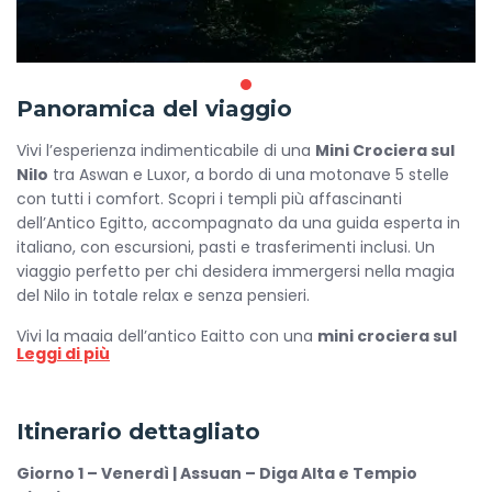
Panoramica del viaggio
Vivi l’esperienza indimenticabile di una
Mini Crociera sul
Nilo
tra Aswan e Luxor, a bordo di una motonave 5 stelle
con tutti i comfort. Scopri i templi più affascinanti
dell’Antico Egitto, accompagnato da una guida esperta in
italiano, con escursioni, pasti e trasferimenti inclusi. Un
viaggio perfetto per chi desidera immergersi nella magia
del Nilo in totale relax e senza pensieri.
Vivi la magia dell’antico Egitto con una
mini crociera sul
Leggi di più
Nilo
, un’esperienza indimenticabile che unisce relax,
cultura e panorami spettacolari. Navigare lungo il Nilo
significa scoprire il cuore dell’Egitto, tra templi millenari e
Itinerario dettagliato
villaggi senza tempo. Questa
mini crociera sul Nilo
di 4
giorni e 3 notti ti porterà da Assuan a Luxor, lungo un
Giorno 1 – Venerdì | Assuan – Diga Alta e Tempio
itinerario che attraversa le tappe più iconiche della civiltà