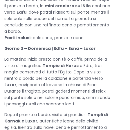
Memnone
e i magnifici
Templi di Karnak e Luxor
, simboli
il pranzo a bordo, la
mini crociera sul Nilo
continua
dell’antico splendore egiziano.
verso
Edfu
, dove potrai rilassarti sul ponte mentre il
A bordo della tua motonave potrai godere di tutti i comfort
sole cala sulle acque del fiume. La giornata si
moderni: camere eleganti, ristorante con cucina
conclude con una raffinata cena e pernottamento
internazionale, lounge panoramica, terrazza solarium e
a bordo.
piscina. La
Pasti inclusi:
crociera sul Nilo
colazione, pranzo e cena.
da Assuan a Luxor offre il
perfetto equilibrio tra scoperta e relax, con guide parlanti
Giorno 3 – Domenica | Edfu – Esna – Luxor
italiano che ti accompagneranno in ogni visita per farti
vivere appieno la storia e la cultura del Paese dei faraoni.
La mattina inizia presto con tè o caffè, prima della
visita al magnifico
Tempio di Horus
a Edfu, tra i
Questa
mini crociera sul Nilo di 3 Notti
è ideale per chi
meglio conservati di tutto l’Egitto. Dopo la visita,
dispone di pochi giorni ma non vuole rinunciare
rientro a bordo per la colazione e partenza verso
all’esperienza più affascinante che l’Egitto possa offrire.
Luxor
, navigando attraverso la chiusa di Esna.
Navigare da Assuan a Luxor significa vivere un viaggio unico
Durante il tragitto, potrai goderti momenti di relax
tra passato e presente, ammirando il fiume che ha dato
sul ponte sole o nel salone panoramico, ammirando
vita alla civiltà egizia. Questa
crociera sul Nilo 4 Giorni / 3
i paesaggi rurali che scorrono lenti.
Notti da Assuan a Luxor
sarà il momento più memorabile
del tuo viaggio in Egitto.
Dopo il pranzo a bordo, visita ai grandiosi
Templi di
Karnak e Luxor
, autentiche icone della civiltà
egizia. Rientro sulla nave, cena e pernottamento a