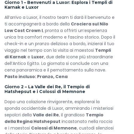
Giorno 1 – Benvenuti a Luxor: Esplora i Templi di
Karnak e Luxor
All’arrivo a Luxor, il nostro team ti darà il benvenuto e
ti accompagnerà a bordo della
Crociera sul Nilo
Low Cost Crown I
, pronta a offrirti un’esperienza
unica tra comfort moderno e fascino storico. Dopo il
check-in e un pranzo delizioso a bordo, inizierai il tuo
viaggio nel tempo con la visita ai maestosi
Templi
di Karnak
e
Luxor
, due delle icone più straordinarie
dell’Antico Egitto. La giornata si conclude con una
cena panoramica e il pernottamento sulla nave.
Pasto incluso: Pranzo, Cena
Giorno 2 – La Valle dei Re, il Tempio di
Hatshepsut e i Colossi di Memnone
Dopo una colazione rinvigorente, esplorerai la
sponda occidentale di Luxor, ammirando i misteriosi
sepolcri della
Valle dei Re
, il grandioso
Tempio
della Regina Hatshepsut
incastonato nella roccia
e i maestosi
Colossi di Memnone
, custodi silenziosi