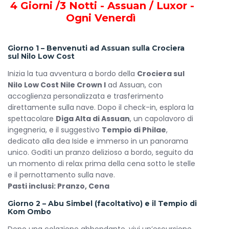
4 Giorni /3 Notti - Assuan / Luxor
-
Crown I
Ogni Venerdì
Bagno privato completo di comfort moderni
TV satellitare per intrattenimento in cabina
Giorno 1 – Benvenuti ad Assuan sulla Crociera
sul Nilo Low Cost
Mini bar fornito con bevande selezionate
Asciugacapelli per maggiore comodità
Inizia la tua avventura a bordo della
Crociera sul
Nilo Low Cost Nile Crown I
ad Assuan, con
Aria condizionata regolabile individualmente
accoglienza personalizzata e trasferimento
Connessione Wi-Fi inclusa
direttamente sulla nave. Dopo il check-in, esplora la
Certificazione TUV Nord per garantire sicurezza e
spettacolare
Diga Alta di Assuan
, un capolavoro di
qualità
ingegneria, e il suggestivo
Tempio di Philae
,
dedicato alla dea Iside e immerso in un panorama
Servizi Generali a Bordo della Crociera sul Nilo
unico. Goditi un pranzo delizioso a bordo, seguito da
Economica: Nile Crown I
un momento di relax prima della cena sotto le stelle
Ristorante & Bar – Esperienze culinarie raffinate e
e il pernottamento sulla nave.
cocktail panoramici con vista sul Nilo
Pasti inclusi: Pranzo, Cena
Centro Fitness – Mantieni la forma fisica durante la
Giorno 2 – Abu Simbel (facoltativo) e il Tempio di
navigazione
Kom Ombo
Spa & Massaggi – Momenti di totale relax e