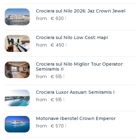
Crociera sul Nilo 2026: Jaz Crown Jewel
from
€
620
Crociera sul Nilo Low Cost: Hapi
from
€
450
Crociera sul Nilo Miglior Tour Operator:
Semiramis II
from
€
515
Crociera Luxor Assuan: Semiramis I
from
€
515
Motonave Iberotel Crown Emperor
from
€
570