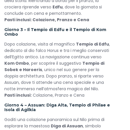
della storia. Rientrando a bordo per il pranzo, la
crociera riprende verso
Edfu
, dove la giornata si
conclude con cena e pernottamento.
Pasti inclusi: Colazione, Pranzo e Cena
Giorno 3 – Il Tempio di Edfu e il Tempio di Kom
Ombo
Dopo colazione, visita al magnifico
Tempio di Edfu
,
dedicato al dio falco Horus e tra i meglio conservati
dell’Egitto antico. La navigazione continua verso
Kom Ombo
, per scoprire il suggestivo
Tempio di
Sobek e Haroeris
, unico nel suo genere per la
doppia architettura. Dopo pranzo, si riparte verso
Assuan, dove ti attende una cena speciale e una
notte immerso nell’atmosfera magica del Nilo.
Pasti inclusi:
Colazione, Pranzo e Cena
Giorno 4 – Assuan: Diga Alta, Tempio di Philae e
Isola di Agilkia
Goditi una colazione panoramica sul Nilo prima di
esplorare la maestosa
Diga di Assuan
, simbolo