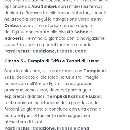
Dopo una colazione abbondante, vivi un’escursione
benessere
opzionale ad
Abu Simbel
, con i maestosi templi
Discoteca – Divertimento e musica per serate
dedicati a Ramses II e alla regina Nefertari, scavati
indimenticabili
nella roccia. Prosegui la navigazione verso
Kom
Ombo
, dove visiterai l’unico tempio doppio
Ponte Solarium & Piscina – Rilassati al sole
dell’Egitto, consacrato alle divinità
Sobek
e
ammirando il paesaggio del Nilo
Haroeris
. Termina la giornata con la navigazione
Clinica di Primo Soccorso – Assistenza medica
verso Edfu, cena e pernottamento a bordo.
sempre disponibile
Pasti inclusi: Colazione, Pranzo, Cena
Lounge & Sala Lettura – Angolo tranquillo per leggere
Giorno 3 – Tempio di Edfu e Tesori di Luxor
o riposare
Dopo la colazione, visiterai il maestoso
Tempio di
Business Center – Resta connesso anche durante la
Edfu
, dedicato al dio falco Horus e tra i meglio
crociera
conservati dell’Antico Egitto. La navigazione
Salone di Bellezza – Trattamenti estetici per
prosegue verso Luxor, dove nel pomeriggio
coccolarti
esplorerai i grandiosi
Templi di Karnak
e
Luxor
,
testimonianze spettacolari della grandezza dei
Wi-Fi gratuito – Connessione internet in tutte le aree
faraoni. La giornata si conclude con una cena a
comuni
bordo e il pernottamento nella suggestiva
Nota :
alcuni servizi, come minibar, massaggi e salone di
atmosfera di Luxor.
bellezza, non sono inclusi nella formula All Inclusive e
Pasti inclusi: Colazione, Pranzo e Cena