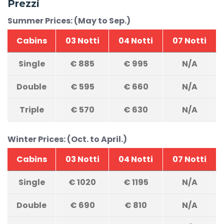
Prezzi
Summer Prices: (May to Sep.)
Cabins
03 Notti
04 Notti
07 Notti
Single
€
885
€
995
N/A
Double
€
595
€
660
N/A
Triple
€
570
€
630
N/A
Winter Prices: (Oct. to April.)
Cabins
03 Notti
04 Notti
07 Notti
Single
€
1020
€
1195
N/A
Double
€
690
€
810
N/A