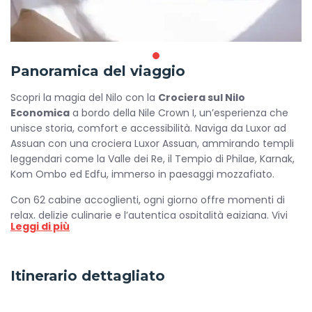
Panoramica del viaggio
Scopri la magia del Nilo con la
Crociera sul Nilo
Economica
a bordo della Nile Crown I, un’esperienza che
unisce storia, comfort e accessibilità. Naviga da Luxor ad
Assuan con una crociera Luxor Assuan, ammirando templi
leggendari come la Valle dei Re, il Tempio di Philae, Karnak,
Kom Ombo ed Edfu, immerso in paesaggi mozzafiato.
Con 62 cabine accoglienti, ogni giorno offre momenti di
relax, delizie culinarie e l’autentica ospitalità egiziana. Vivi
Leggi di più
un’avventura indimenticabile con la crociera sul nilo
economica Nile Crown I, esplorando le meraviglie
dell’Antico Egitto senza rinunciare al comfort.
Itinerario dettagliato
Servizi delle Camere a Bordo della
Crociera sul Nilo Economica: Nile