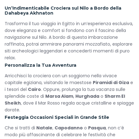
Un’Indimenticabile Crociera sul Nilo a Bordo della
Dahabeya Akhnaton
Trasforma il tuo viaggio in Egitto in un’esperienza esclusiva,
dove eleganza e comfort si fondono con il fascino della
navigazione sul Nilo. A bordo di questa imbarcazione
raffinata, potrai ammirare panorami mozzafiato, esplorare
siti archeologici leggendari e concederti momenti di puro
relax.
Personalizza la Tua Avventura
Arricchisci la crociera con un soggiorno nella vivace
capitale egiziana, visitando le maestose
Piramidi di Giza
e
i tesori del
Cairo
. Oppure, prolunga la tua vacanza sulle
splendide coste di
Marsa Alam
,
Hurghada
o
Sharm El
Sheikh
, dove il Mar Rosso regala acque cristalline e spiagge
dorate.
Festeggia Occasioni Speciali in Grande Stile
Che si tratti di
Natale
,
Capodanno
o
Pasqua
, non c’è
modo più affascinante di celebrare le festività che