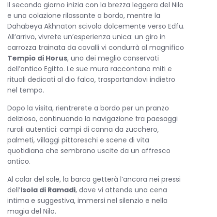
Il secondo giorno inizia con la brezza leggera del Nilo
Library
: angolo lettura con testi dedicati
e una colazione rilassante a bordo, mentre la
all’Egitto, comodi divani e terrazza panoramica
Dahabeya Akhnaton scivola dolcemente verso Edfu.
All’arrivo, vivrete un’esperienza unica: un giro in
Lounge & Bar
: area elegante con Wi-Fi
carrozza trainata da cavalli vi condurrà al magnifico
gratuito, giochi da tavolo, TV, lettore DVD e
Tempio di Horus
, uno dei meglio conservati
ampie finestre vista Nilo
dell’antico Egitto. Le sue mura raccontano miti e
Sun Deck
: spazio relax con tavoli, sedie, lettini e
rituali dedicati al dio falco, trasportandovi indietro
zona in stile orientale
nel tempo.
Cucina Tradizionale
: piatti tipici egiziani in
Dopo la visita, rientrerete a bordo per un pranzo
pensione completa, con tè, caffè e acqua
delizioso, continuando la navigazione tra paesaggi
inclusi
rurali autentici: campi di canna da zucchero,
Intrattenimento
: musica araba ed egiziana,
palmeti, villaggi pittoreschi e scene di vita
spettacoli folkloristici come la danza del ventre
quotidiana che sembrano uscite da un affresco
Servizi Premium
: Wi-Fi gratuito, servizio in
antico.
camera, pulizia giornaliera, tè pomeridiano con
Al calar del sole, la barca getterà l’ancora nei pressi
dolci
dell’
Isola di Ramadi
, dove vi attende una cena
Dotazioni Tecniche
: cucina attrezzata,
intima e suggestiva, immersi nel silenzio e nella
imbarcazione di supporto, filtri per l’acqua,
magia del Nilo.
elettricità 220V disponibile 24 ore su 24