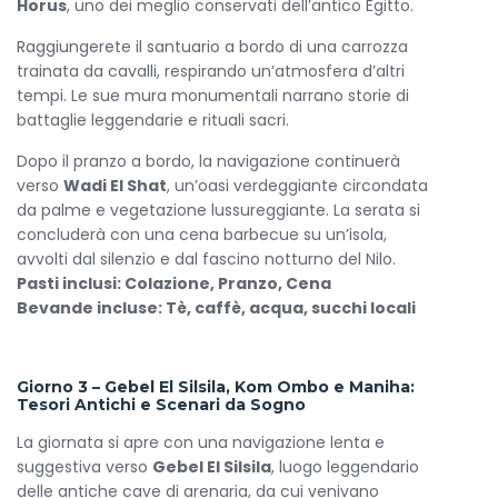
Horus
, uno dei meglio conservati dell’antico Egitto.
Raggiungerete il santuario a bordo di una carrozza
trainata da cavalli, respirando un’atmosfera d’altri
tempi. Le sue mura monumentali narrano storie di
battaglie leggendarie e rituali sacri.
Dopo il pranzo a bordo, la navigazione continuerà
verso
Wadi El Shat
, un’oasi verdeggiante circondata
da palme e vegetazione lussureggiante. La serata si
concluderà con una cena barbecue su un’isola,
avvolti dal silenzio e dal fascino notturno del Nilo.
Pasti inclusi: Colazione, Pranzo, Cena
Bevande incluse: Tè, caffè, acqua, succhi locali
Giorno 3 – Gebel El Silsila, Kom Ombo e Maniha:
Tesori Antichi e Scenari da Sogno
La giornata si apre con una navigazione lenta e
suggestiva verso
Gebel El Silsila
, luogo leggendario
delle antiche cave di arenaria, da cui venivano