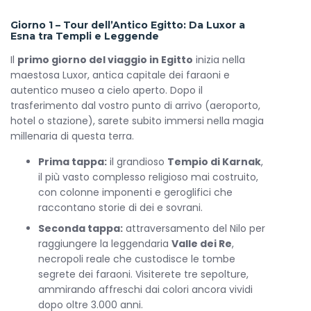
un salone accogliente con biblioteca dedicata alla
Giorno 1 – Tour dell’Antico Egitto: Da Luxor a
storia del Nilo e dell’antico Egitto. Qui potrai
Esna tra Templi e Leggende
immergerti nella lettura, condividere racconti di
viaggio o concederti un momento di relax
Il
primo giorno del viaggio in Egitto
inizia nella
sorseggiando un autentico caffè turco o un calice di
maestosa Luxor, antica capitale dei faraoni e
vino di Alessandria, mentre il fiume continua a
autentico museo a cielo aperto. Dopo il
raccontare la sua eterna leggenda.
trasferimento dal vostro punto di arrivo (aeroporto,
hotel o stazione), sarete subito immersi nella magia
Cabine e Servizi di Lusso a Bordo
millenaria di questa terra.
Le sistemazioni sono state progettate per
garantire il massimo comfort, unendo eleganza
Prima tappa:
il grandioso
Tempio di Karnak
,
e tranquillità in un ambiente curato nei minimi
il più vasto complesso religioso mai costruito,
dettagli.
con colonne imponenti e geroglifici che
raccontano storie di dei e sovrani.
Cabine Standard
Seconda tappa:
attraversamento del Nilo per
Bagno privato con doccia e lavabo
raggiungere la leggendaria
Valle dei Re
,
Asciugacapelli
necropoli reale che custodisce le tombe
segrete dei faraoni. Visiterete tre sepolture,
Aria condizionata regolabile
ammirando affreschi dai colori ancora vividi
Letti singoli unibili per creare un matrimoniale
dopo oltre 3.000 anni.