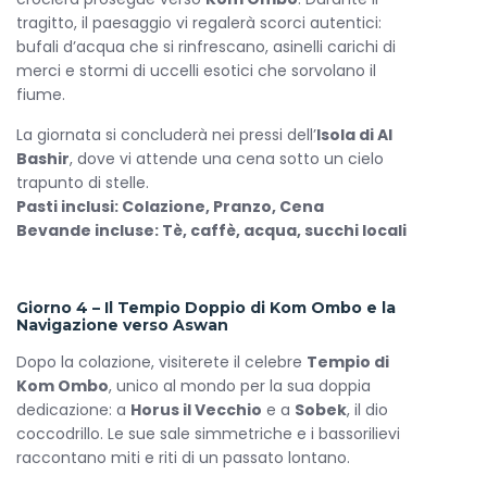
tragitto, il paesaggio vi regalerà scorci autentici:
bufali d’acqua che si rinfrescano, asinelli carichi di
merci e stormi di uccelli esotici che sorvolano il
fiume.
La giornata si concluderà nei pressi dell’
Isola di Al
Bashir
, dove vi attende una cena sotto un cielo
trapunto di stelle.
Pasti inclusi: Colazione, Pranzo, Cena
Bevande incluse: Tè, caffè, acqua, succhi locali
Giorno 4 – Il Tempio Doppio di Kom Ombo e la
Navigazione verso Aswan
Dopo la colazione, visiterete il celebre
Tempio di
Kom Ombo
, unico al mondo per la sua doppia
dedicazione: a
Horus il Vecchio
e a
Sobek
, il dio
coccodrillo. Le sue sale simmetriche e i bassorilievi
raccontano miti e riti di un passato lontano.