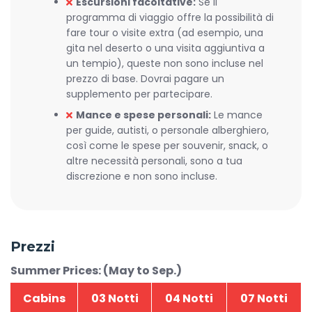
Escursioni facoltative:
Se il
programma di viaggio offre la possibilità di
fare tour o visite extra (ad esempio, una
gita nel deserto o una visita aggiuntiva a
un tempio), queste non sono incluse nel
prezzo di base. Dovrai pagare un
supplemento per partecipare.
Mance e spese personali:
Le mance
per guide, autisti, o personale alberghiero,
così come le spese per souvenir, snack, o
altre necessità personali, sono a tua
discrezione e non sono incluse.
Prezzi
Summer Prices: (May to Sep.)
Cabins
03 Notti
04 Notti
07 Notti