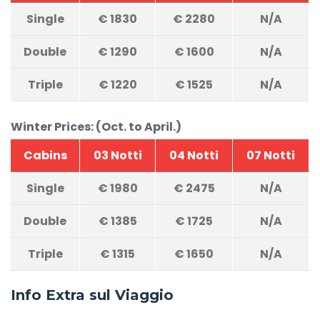
Single
€
1830
€
2280
N/A
Double
€
1290
€
1600
N/A
Triple
€
1220
€
1525
N/A
Winter Prices: (Oct. to April.)
Cabins
03 Notti
04 Notti
07 Notti
Single
€
1980
€
2475
N/A
Double
€
1385
€
1725
N/A
Triple
€
1315
€
1650
N/A
Info Extra sul Viaggio