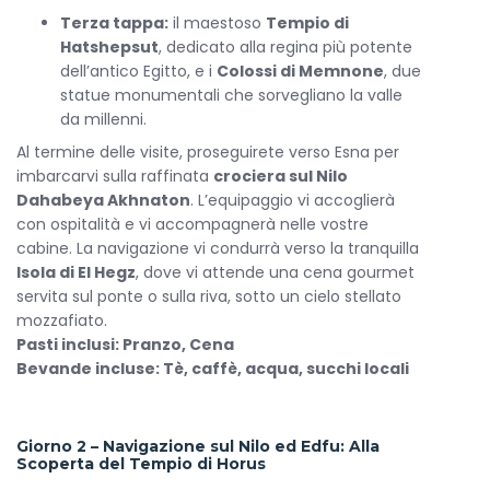
Ampia finestra panoramica
Terza tappa:
il maestoso
Tempio di
Lenzuola in pregiato cotone egiziano
Hatshepsut
, dedicato alla regina più potente
dell’antico Egitto, e i
Colossi di Memnone
, due
Presa elettrica 220V
statue monumentali che sorvegliano la valle
Suite Panoramiche
da millenni.
Bagno privato con doccia e lavabo
Al termine delle visite, proseguirete verso Esna per
imbarcarvi sulla raffinata
crociera sul Nilo
Aria condizionata
Dahabeya Akhnaton
. L’equipaggio vi accoglierà
Grandi finestre con vista sul Nilo
con ospitalità e vi accompagnerà nelle vostre
Letti con biancheria di alta qualità in cotone
cabine. La navigazione vi condurrà verso la tranquilla
egiziano
Isola di El Hegz
, dove vi attende una cena gourmet
servita sul ponte o sulla riva, sotto un cielo stellato
Presa elettrica 220V
mozzafiato.
Che tu scelga una cabina accogliente o una suite
Pasti inclusi: Pranzo, Cena
con ampie vetrate, ogni spazio della
crociera sul
Bevande incluse: Tè, caffè, acqua, succhi locali
Nilo Dahbeya Nilo Akhnaton
è pensato per offrire
un’esperienza esclusiva, dove il lusso incontra
l’autenticità e il fascino senza tempo del fiume.
Giorno 2 – Navigazione sul Nilo ed Edfu: Alla
Scoperta del Tempio di Horus
Servizi a Bordo