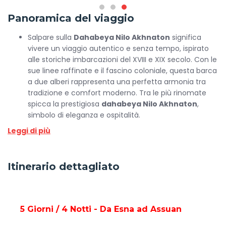
Panoramica del viaggio
Salpare sulla
Dahabeya Nilo Akhnaton
significa
vivere un viaggio autentico e senza tempo, ispirato
alle storiche imbarcazioni del XVIII e XIX secolo. Con le
sue linee raffinate e il fascino coloniale, questa barca
a due alberi rappresenta una perfetta armonia tra
tradizione e comfort moderno. Tra le più rinomate
spicca la prestigiosa
dahabeya Nilo Akhnaton
,
simbolo di eleganza e ospitalità.
Gli spazi esterni della
Dahabeya Nilo Akhnaton
Leggi di più
offrono un sundeck parzialmente ombreggiato,
ideale per rilassarsi su sedie in legno mentre scorrono
davanti agli occhi i suggestivi panorami del Nilo. A
Itinerario dettagliato
bordo si trovano anche un elegante salone, quattro
cabine raffinate e una suite esclusiva, pensati per
offrire intimità e un’esperienza di viaggio di altissimo
livello.
5 Giorni / 4 Notti - Da Esna ad Assuan
All’interno, la
Dahabeya Nilo Akhnaton
custodisce