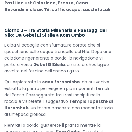
Pasti inclusi: Colazione, Pranzo, Cena
Bevande incluse: Tè, caffè, acqua, succhi locali
Giorno 3 – Tra Storia Millenaria e Paesaggi del
Nilo: Da Gebel El Silsila a Kom Ombo
L’alba vi accoglie con sfumature dorate che si
specchiano sulle acque tranquille del Nilo. Dopo una
colazione rigenerante a bordo, la navigazione vi
porterà verso
Gebel El Silsila
, un sito archeologico
avvolto nel fascino dell’antico Egitto.
Qui esplorerete le
cave faraoniche
, da cui veniva
estratta la pietra per erigere i più imponenti templi
del Paese. Passeggerete tra i resti scolpiti nella
roccia e visiterete il suggestivo
Tempio rupestre di
Horemheb
, un tesoro nascosto che racconta storie
di un’epoca gloriosa.
Rientrati a bordo, gusterete il pranzo mentre la
crociera prosegue verso
Kom Ombo
. Durante il