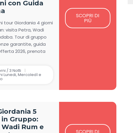
rni con Guida
na
SCOPRI DI
PIÙ
ni tour Giordania 4 giorni
 visita Petra, Wadi
daba. Tour di gruppo
nze garantite, guida
 Offerta 2026, prenota
rni / 3 Notti
i Lunedi, Mercoledì e
to
Giordania 5
 in Gruppo:
, Wadi Rum e
SCOPRI DI