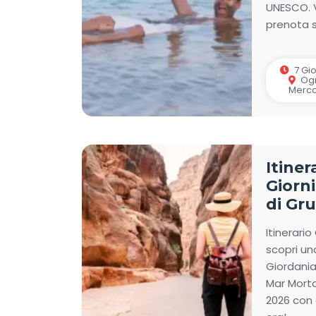
UNESCO. 
prenota s
7 Gior
Ogn
Merco
Itiner
Giorni
di Gr
Itinerario
scopri un
Giordania
Mar Morto
2026 con 