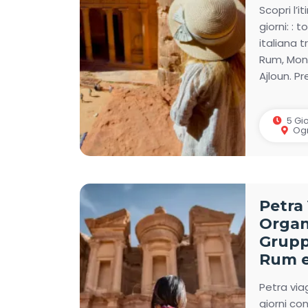
Scopri l’i
giorni: : 
italiana 
Rum, Mon
Ajloun. P
5 Gio
Ogn
Petra
Organ
Grupp
Rum e
Petra via
giorni co