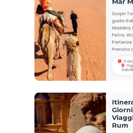
Mar M
Scopri To
guida ital
Madaba, 
Petra, Wa
Partenze 
Prenota o
5 Gio
Ogn
Saba
Itiner
Giorni
Viagg
Rum