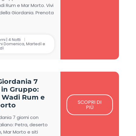
di Rum e Mar Morto. Vivi
della Giordania. Prenota
rni | 4 Notti
i Domenica, Martedì e
dì
Giordania 7
 in Gruppo:
, Wadi Rum e
SCOPRI DI
orto
PIÙ
dania 7 giorni con
aliano: Petra, deserto
 Mar Morto e siti