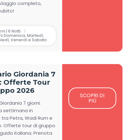
Viaggio completo,
ubito!
ni | 6 Notti
i Domenica, Martedì,
ledì, Venerdì e Sabato
ario Giordania 7
: Offerte Tour
uppo 2026
SCOPRI DI
PIÙ
 Giordania 7 giorni:
a settimana in
 tra Petra, Wadi Rum e
. Offerte tour di gruppo
guida italiana. Prenota