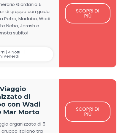
tinerario Giordania 5
SCOPRI DI
tour di gruppo con guida
PIÙ
tra Petra, Madaba, Wadi
te Nebo, Jerash e
renota subito!
rni | 4 Notti
i Venerdì
 Viaggio
izzato di
o con Wadi
SCOPRI DI
 Mar Morto
PIÙ
ggio organizzato di 5
n gruppo italiano tra