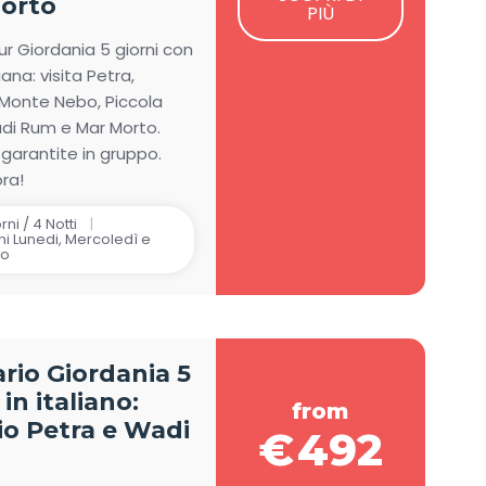
orto
PIÙ
ur Giordania 5 giorni con
iana: visita Petra,
Monte Nebo, Piccola
di Rum e Mar Morto.
garantite in gruppo.
ra!
rni / 4 Notti
i Lunedi, Mercoledì e
to
ario Giordania 5
 in italiano:
from
io Petra e Wadi
€
492