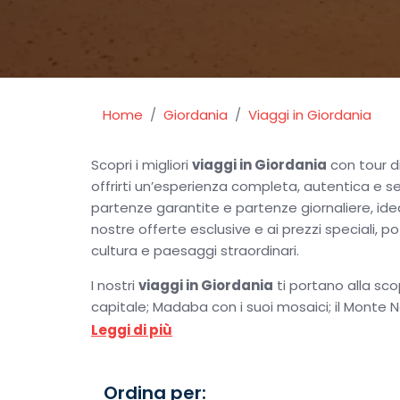
Home
Giordania
Viaggi in Giordania
Scopri i migliori
viaggi in Giordania
con tour di
offrirti un’esperienza completa, autentica e se
partenze garantite e partenze giornaliere, ideal
nostre offerte esclusive e ai prezzi speciali, pot
cultura e paesaggi straordinari.
I nostri
viaggi in Giordania
ti portano alla sc
capitale; Madaba con i suoi mosaici; il Monte N
Petra e la maestosità di Petra. Proseguirai ve
Leggi di più
indimenticabile, fino al Mar Morto per momenti 
anche esperienze uniche come Betania, Rainbow
Ordina per:
meraviglie di Jerash, Ajloun e il suggestivo Salt