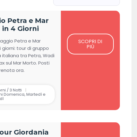
 in Giordania
da 4, 5, 6, 7 o 8 giorni, perfetti per ogni
 in Giordania garantiscono assistenza completa, guida
io Petra e Mar
gni dettaglio. Approfitta ora delle migliori offerte e
in 4 Giorni
 vivere un’avventura indimenticabile nel cuore del
viaggio Petra e Mar
SCOPRI DI
PIÙ
 giorni: tour di gruppo
 italiana tra Petra, Wadi
ax sul Mar Morto. Posti
prenota ora.
rni / 3 Notti
i Domenica, Martedì e
dì
Tour Giordania