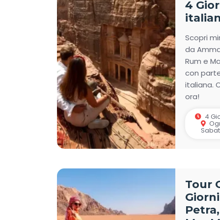
4 Gio
italia
Scopri mi
da Amman:
Rum e Ma
con parte
italiana.
ora!
4 Gio
Ogn
Saba
Tour 
Giorni
Petra