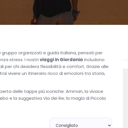
 gruppo organizzati e guida italiana, pensati per
nza stress. I nostri
viaggi in Giordania
includono
i per chi desidera flessibilità e comfort. Grazie alle
rai vivere un itinerario ricco di emozioni tra storia,
operta delle tappe più iconiche: Amman, la vivace
ebo e la suggestiva Via dei Re; la magia di Piccola
rso il deserto del Wadi Rum per un’esperienza
di puro relax. I
pacchetti viaggi Giordania
includono
 Street e il Graffiti Tour ad Amman, oltre alle
 Harmony Trail.