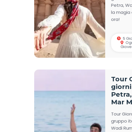
Petra, Wa
la magia 
ora!
5 Gio
Ogn
Giove
Tour 
giorni
Petra
Mar M
Tour Gior
gruppo it
Wadi Rum,