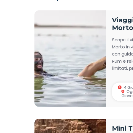
Scegli tra diversi itinerari di
viaggi organizzati
esigenza e budget. I nostri viaggi organizzati
Viagg
italiana esperta e un’organizzazione curata in o
Morto 
prenota uno dei nostri
viaggi in Giordania
per
Medio Oriente.
Scopri il 
Morto in 4
con guida
Rum e rel
limitati, 
4 Gio
Ogn
Giove
Mini 