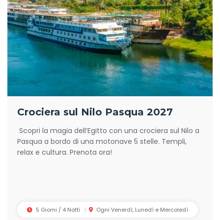
voli internazionali inclusi e guide professionali in italiano,
garantendo il miglior rapporto qualità-prezzo. Sono
disponibili sconti speciali per famiglie e bambini, così da
rendere la tua
vacanza di Pasqua in Egitto
accessibile e
adatta a tutti.
Che tu scelga un tour classico tra Cairo e Nilo o un
pacchetto personalizzato, le nostre
pasqua in Egitto
offerte
ti permettono di vivere un’esperienza unica tra
avventura, cultura e relax.
Crociera sul Nilo Pasqua 2027
Non perdere l’occasione:
Pasqua in Egitto
al miglior prezzo
con tour su misura.
Scopri la magia dell’Egitto con una crociera sul Nilo a
Pasqua a bordo di una motonave 5 stelle. Templi,
relax e cultura. Prenota ora!
5 Giorni / 4 Notti
Ogni Venerdì, Lunedì e Mercoledì