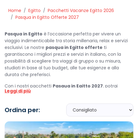
Home
Egitto
Pacchetti Vacanze Egitto 2026
Pasqua in Egitto Offerte 2027
Pasqua in Egitto
è l’occasione perfetta per vivere un
viaggio indimenticabile tra storia millenaria, relax e servizi
esclusivi. Le nostre
pasqua in Egitto offerte
ti
garantiscono i migliori prezzi e servizi in italiano, con la
possibilità di scegliere tra viaggi di gruppo o su misura,
studiati in base al tuo budget, alle tue esigenze e alla
durata che preferisci.
Con i nostri pacchetti
Pasqua in Egitto 2027
, potrai
Leggi di più
visitare le maestose Piramidi di Giza, navigare con una
suggestiva
crociera sul Nilo
e immergerti nel fascino del
Cairo. Per chi desidera unire cultura e mare, proponiamo
Ordina per:
combinazioni che includono anche soggiorni sul Mar Rosso,
ideali per chi cerca relax dopo le visite culturali.
Organizziamo viaggi per la
Pasqua in Egitto
completi, con