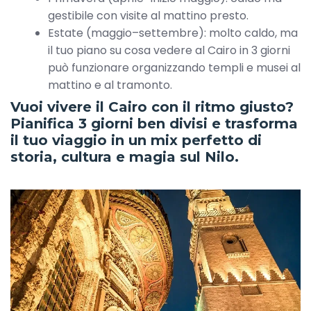
gestibile con visite al mattino presto.
Estate (maggio–settembre): molto caldo, ma
il tuo piano su cosa vedere al Cairo in 3 giorni
può funzionare organizzando templi e musei al
mattino e al tramonto.
Vuoi vivere il Cairo con il ritmo giusto?
Pianifica 3 giorni ben divisi e trasforma
il tuo viaggio in un mix perfetto di
storia, cultura e magia sul Nilo.